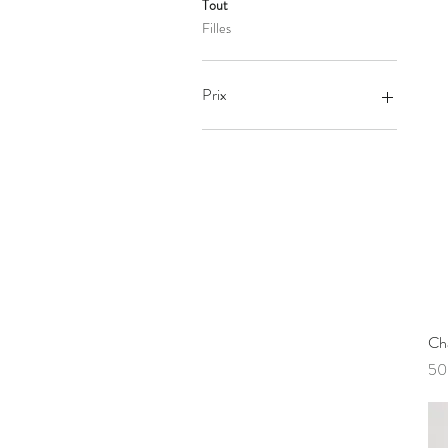
Tout
Filles
Prix
34 $CA
60 $CA
Ch
Pri
50