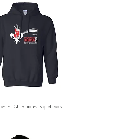
uchon- Championnats québécois
Aperçu rapide