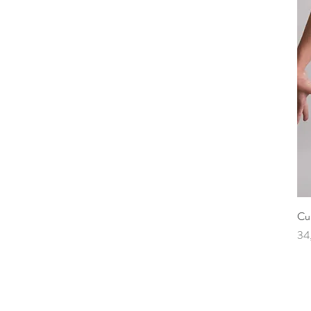
Cui
Pri
34