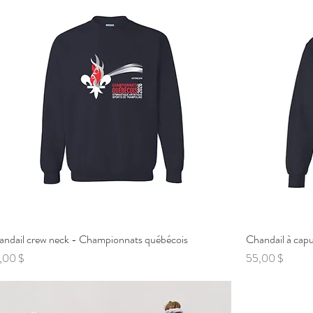
andail crew neck - Championnats québécois
Aperçu rapide
Chandail à cap
x
Prix
,00 $
55,00 $