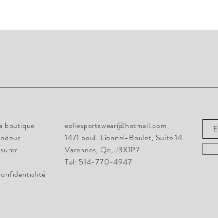
Rest
info@eoliesportswear.com
la boutique
eoliesportswear@hotmail.com
1471 boul. Lionnel-Boulet, Suite 14
andeur
1471 boul. Lionnel-Boulet, Suite 14
Varennes, Qc, J3X1P7
surer
Varennes, Qc, J3X1P7
Tel: 514-770-4947
Tel: 514-770-4947
confidentialité