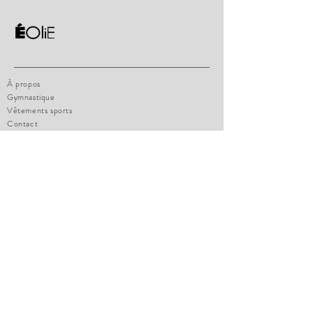
À propos
Gymnastique
Vêtements sports
Contact
Politique de la boutique
Charte de grandeur
Comment mesurer
Paiements
Politique de confidentialité
FAQ
eoliesportswear@hotmail.com
1471 boul. Lionnel-Boulet, Suite 14
Varennes, Qc, J3X1P7
Tel:
514-770-4947