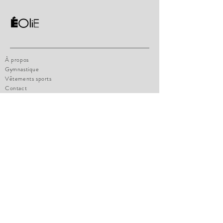
À propos
Gymnastique
Vêtements sports
Contact
Politique de la boutique
Charte de grandeur
Comment mesurer
Paiements
Politique de confidentialité
FAQ
eoliesportswear@hotmail.com
1471 boul. Lionnel-Boulet, Suite 14
Varennes, Qc, J3X1P7
Tel:
514-770-4947