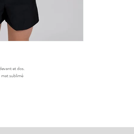
Pour savoir comment mes
Suspendre pour séch
vous à la section
comme
sécheuse
La transpiration et l
peuvent altérer le ti
Afin d'éviter le trans
métallique, ne jamais
devant et dos.
a mat sublimé