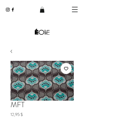
MFT
Prix
12,95 $