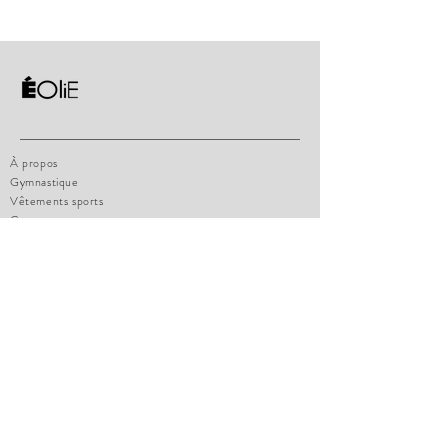
À propos
Gymnastique
Vêtements sports
Contact
Politique de la boutique
Charte de grandeur
Comment mesurer
Paiements
Politique de confidentialité
FAQ
eoliesportswear@hotmail.com
1471 boul. Lionnel-Boulet, Suite 14
Varennes, Qc, J3X1P7