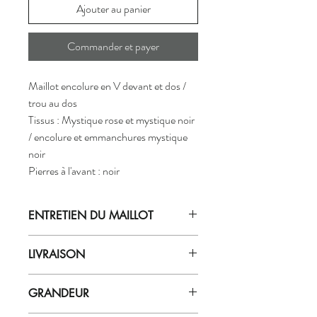
Ajouter au panier
Commander et payer
Maillot encolure en V devant et dos /
trou au dos
Tissus : Mystique rose et mystique noir
/ encolure et emmanchures mystique
noir
Pierres à l'avant : noir
ENTRETIEN DU MAILLOT
Laver le vêtement à la main à l'eau
LIVRAISON
GLACÉE
avec du savon doux (pour
tissu délicat ex.: zéro).
Les commandes sont expédiées par notre
Ne pas laisser tremper le vêtement
GRANDEUR
département dans les 7 à 10 jours
dans l'eau plus de 5 min. Bien rincer à
ouvrables.
l'eau très froide.