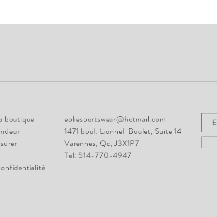
Rest
info@eoliesportswear.com
la boutique
eoliesportswear@hotmail.com
1471 boul. Lionnel-Boulet, Suite 14
andeur
1471 boul. Lionnel-Boulet, Suite 14
Varennes, Qc, J3X1P7
surer
Varennes, Qc, J3X1P7
Tel: 514-770-4947
Tel: 514-770-4947
confidentialité