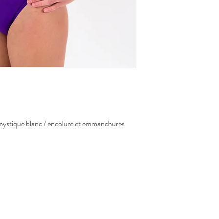
Pour savoir comment mes
Suspendre pour séch
vous à la section
comme
sécheuse
La transpiration et l
peuvent altérer le ti
Afin d'éviter le trans
métallique, ne jamais
 mystique blanc / encolure et emmanchures