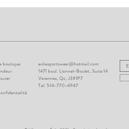
Rest
info@eoliesportswear.com
la boutique
eoliesportswear@hotmail.com
1471 boul. Lionnel-Boulet, Suite 14
andeur
1471 boul. Lionnel-Boulet, Suite 14
Varennes, Qc, J3X1P7
surer
Varennes, Qc, J3X1P7
Tel: 514-770-4947
Tel: 514-770-4947
confidentialité