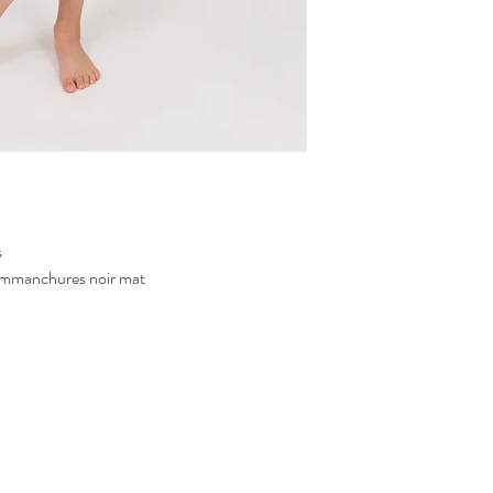
Pour savoir comment mes
Suspendre pour séch
vous à la section
comme
sécheuse
La transpiration et l
peuvent altérer le ti
Afin d'éviter le trans
métallique, ne jamais
s
t emmanchures noir mat