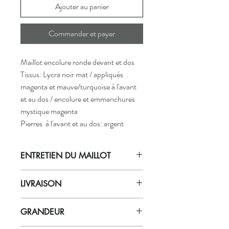
Ajouter au panier
Commander et payer
Maillot encolure ronde devant et dos
Tissus: Lycra noir mat / appliqués
magenta et mauve/turquoise à l'avant
et au dos / encolure et emmanchures
mystique magenta
Pierres à l'avant et au dos: argent
ENTRETIEN DU MAILLOT
Laver le vêtement à la main à l'eau
LIVRAISON
GLACÉE
avec du savon doux (pour
tissu délicat ex.: zéro).
Les commandes sont expédiées par notre
Ne pas laisser tremper le vêtement
GRANDEUR
département dans les 7 à 10 jours
dans l'eau plus de 5 min. Bien rincer à
ouvrables.
l'eau très froide.