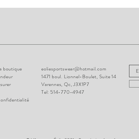
Rest
info@eoliesportswear.com
la boutique
eoliesportswear@hotmail.com
1471 boul. Lionnel-Boulet, Suite 14
andeur
1471 boul. Lionnel-Boulet, Suite 14
Varennes, Qc, J3X1P7
surer
Varennes, Qc, J3X1P7
Tel: 514-770-4947
Tel: 514-770-4947
confidentialité