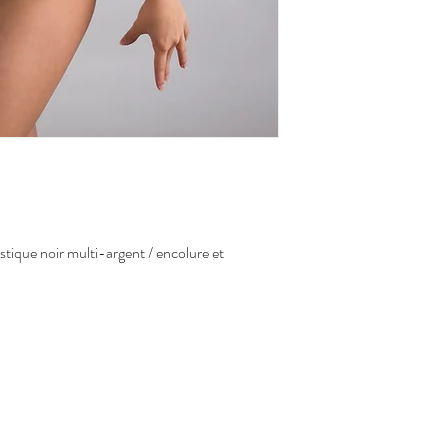
Pour savoir comment mes
Suspendre pour séch
vous à la section
comme
sécheuse
La transpiration et l
peuvent altérer le ti
Afin d'éviter le trans
métallique, ne jamais
stique noir multi-argent / encolure et