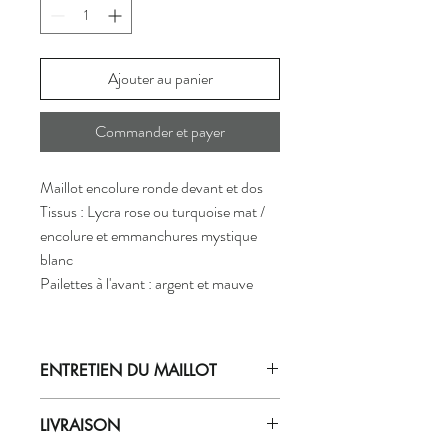
Ajouter au panier
Commander et payer
Maillot encolure ronde devant et dos
Tissus : Lycra rose ou turquoise mat /
encolure et emmanchures mystique
blanc
Pailettes à l'avant : argent et mauve
ENTRETIEN DU MAILLOT
Laver le vêtement à la main à l'eau
LIVRAISON
GLACÉE
avec du savon doux (pour