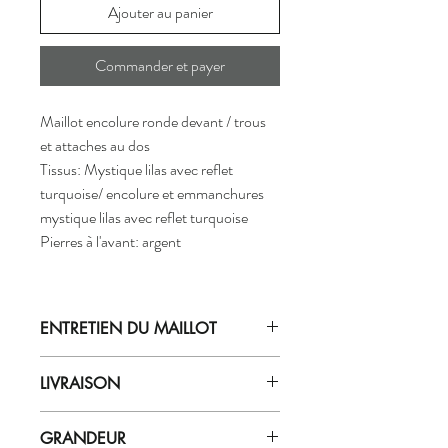
Ajouter au panier
Commander et payer
Maillot encolure ronde devant / trous
et attaches au dos
Tissus: Mystique lilas avec reflet
turquoise/ encolure et emmanchures
mystique lilas avec reflet turquoise
Pierres à l'avant: argent
ENTRETIEN DU MAILLOT
Laver le vêtement à la main à l'eau
LIVRAISON
GLACÉE
avec du savon doux (pour
tissu délicat ex.: zéro).
Les commandes sont expédiées par notre
Ne pas laisser tremper le vêtement
GRANDEUR
département dans les 7 à 10 jours